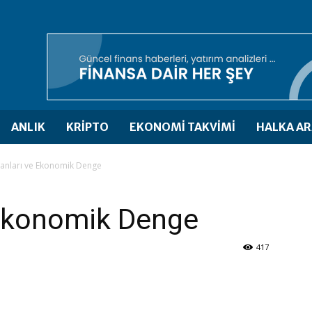
ANLIK
KRİPTO
EKONOMİ TAKVİMİ
HALKA AR
ranları ve Ekonomik Denge
 Ekonomik Denge
417