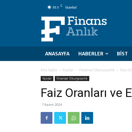
C
30.5
İstanbul
ANASAYFA
HABERLER
BİST
Ana Sayfa
Yazılar
Finansal Okuryazarlık
Faiz O
Yazılar
Finansal Okuryazarlık
Faiz Oranları ve
7 Kasım 2024