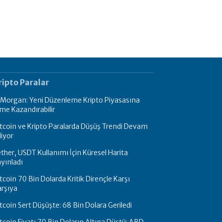
ripto Paralar
PMorgan: Yeni Düzenleme Kripto Piyasasına
me Kazandırabilir
tcoin ve Kripto Paralarda Düşüş Trendi Devam
iyor
ther, USDT Kullanımı İçin Küresel Harita
yınladı
tcoin 70 Bin Dolarda Kritik Dirençle Karşı
rşıya
tcoin Sert Düşüşte: 68 Bin Dolara Geriledi
tcoin Fiyatı 70 Bin Doların Altına Düştü: ABD