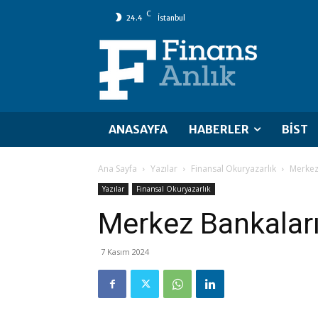
C
24.4
İstanbul
ANASAYFA
HABERLER
BİST
Ana Sayfa
Yazılar
Finansal Okuryazarlık
Merkez 
Yazılar
Finansal Okuryazarlık
Merkez Bankaların
7 Kasım 2024