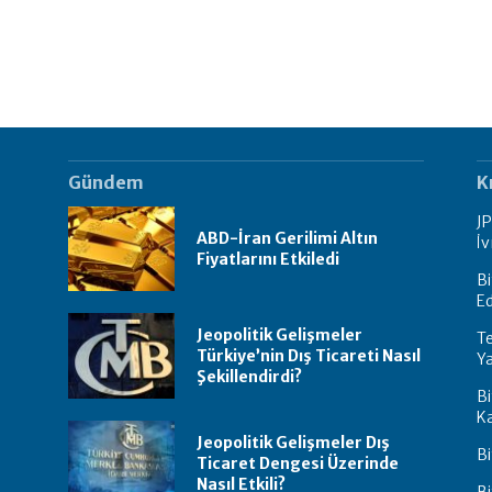
Gündem
K
J
ABD-İran Gerilimi Altın
İv
Fiyatlarını Etkiledi
Bi
Ed
Jeopolitik Gelişmeler
Te
Türkiye’nin Dış Ticareti Nasıl
Ya
Şekillendirdi?
Bi
Ka
Jeopolitik Gelişmeler Dış
Bi
Ticaret Dengesi Üzerinde
Nasıl Etkili?
Bi