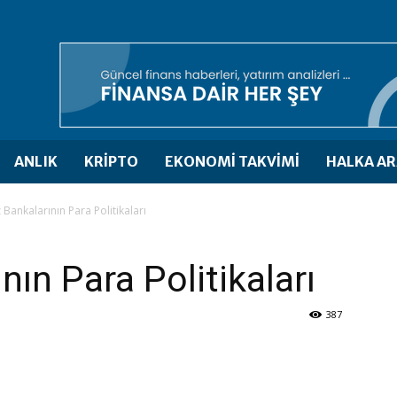
ANLIK
KRİPTO
EKONOMİ TAKVİMİ
HALKA AR
Bankalarının Para Politikaları
ın Para Politikaları
387