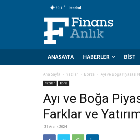
C
30.1
İstanbul
ANASAYFA
HABERLER
BİST
Ana Sayfa
Yazılar
Borsa
Ayı ve Boğa Piyasası Ne
Yazılar
Borsa
Ayı ve Boğa Piya
Farklar ve Yatırım
31 Aralık 2024