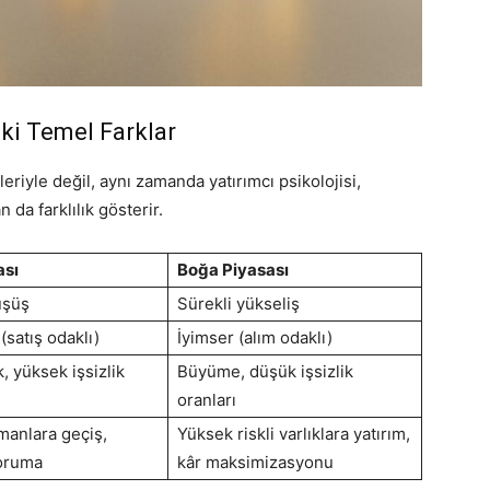
aki Temel Farklar
leriyle değil, aynı zamanda yatırımcı psikolojisi,
 da farklılık gösterir.
ası
Boğa Piyasası
üşüş
Sürekli yükseliş
satış odaklı)
İyimser (alım odaklı)
, yüksek işsizlik
Büyüme, düşük işsizlik
oranları
manlara geçiş,
Yüksek riskli varlıklara yatırım,
koruma
kâr maksimizasyonu