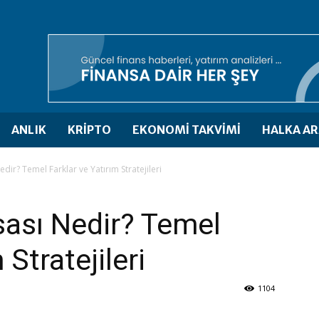
ANLIK
KRİPTO
EKONOMİ TAKVİMİ
HALKA AR
dir? Temel Farklar ve Yatırım Stratejileri
sası Nedir? Temel
 Stratejileri
1104