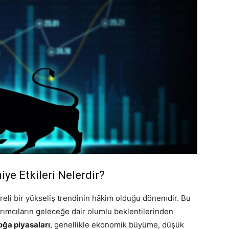
ye Etkileri Nelerdir?
reli bir yükseliş trendinin hâkim olduğu dönemdir. Bu
tırımcıların geleceğe dair olumlu beklentilerinden
oğa piyasaları
, genellikle ekonomik büyüme, düşük