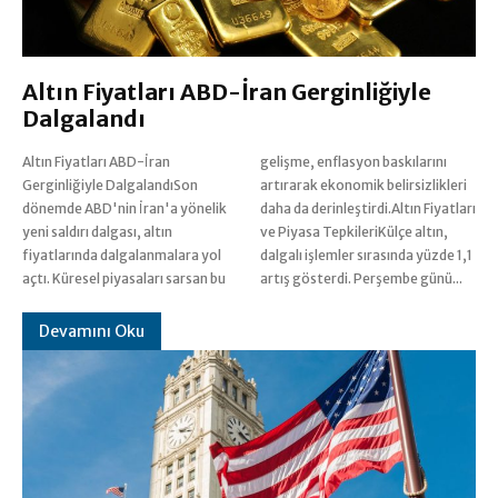
Altın Fiyatları ABD-İran Gerginliğiyle
Dalgalandı
Altın Fiyatları ABD-İran
gelişme, enflasyon baskılarını
Gerginliğiyle DalgalandıSon
artırarak ekonomik belirsizlikleri
dönemde ABD'nin İran'a yönelik
daha da derinleştirdi.Altın Fiyatları
yeni saldırı dalgası, altın
ve Piyasa TepkileriKülçe altın,
fiyatlarında dalgalanmalara yol
dalgalı işlemler sırasında yüzde 1,1
açtı. Küresel piyasaları sarsan bu
artış gösterdi. Perşembe günü...
Devamını Oku