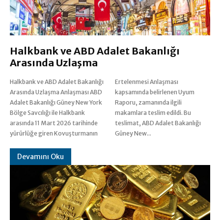
Halkbank ve ABD Adalet Bakanlığı
Arasında Uzlaşma
Halkbank ve ABD Adalet Bakanlığı
Ertelenmesi Anlaşması
Arasında Uzlaşma Anlaşması ABD
kapsamında belirlenen Uyum
Adalet Bakanlığı Güney New York
Raporu, zamanında ilgili
Bölge Savcılığı ile Halkbank
makamlara teslim edildi. Bu
arasında 11 Mart 2026 tarihinde
teslimat, ABD Adalet Bakanlığı
yürürlüğe giren Kovuşturmanın
Güney New...
Devamını Oku