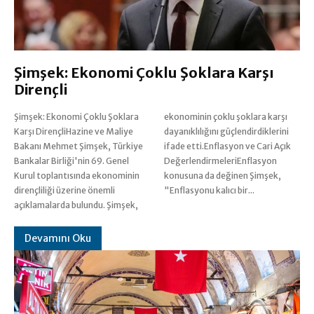
Şimşek: Ekonomi Çoklu Şoklara Karşı
Dirençli
Şimşek: Ekonomi Çoklu Şoklara
ekonominin çoklu şoklara karşı
Karşı DirençliHazine ve Maliye
dayanıklılığını güçlendirdiklerini
Bakanı Mehmet Şimşek, Türkiye
ifade etti.Enflasyon ve Cari Açık
Bankalar Birliği'nin 69. Genel
DeğerlendirmeleriEnflasyon
Kurul toplantısında ekonominin
konusuna da değinen Şimşek,
dirençliliği üzerine önemli
"Enflasyonu kalıcı bir...
açıklamalarda bulundu. Şimşek,
Devamını Oku