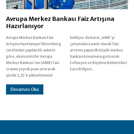
Avrupa Merkez Bankası Faiz Artışına
Hazırlanıyor
Avrupa Merkez Bankası Faiz
bekliyor. Bu karar, AMB'yi
Artışına Hazırlanıyor Bloomberg
çatışmalara yanıt olarak faiz
tarafından yapılan bir ankete
artırımı yapan ilk büyük merkez
göre, ekonomistler Avrupa
bankası konumuna getirecek.
Merkez Bankası'nın (AMB) faiz
Enflasyon ve Büyüme Beklentileri
oranını çeyrek puan artırarak
Euro Bölgesi...
yüzde 2,25'e yükseltmesini
Devamını Oku