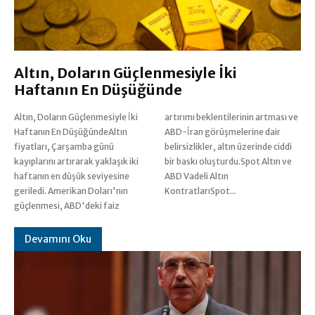
Altın, Doların Güçlenmesiyle İki
Haftanın En Düşüğünde
Altın, Doların Güçlenmesiyle İki
artırımı beklentilerinin artması ve
Haftanın En DüşüğündeAltın
ABD-İran görüşmelerine dair
fiyatları, Çarşamba günü
belirsizlikler, altın üzerinde ciddi
kayıplarını artırarak yaklaşık iki
bir baskı oluşturdu.Spot Altın ve
haftanın en düşük seviyesine
ABD Vadeli Altın
geriledi. Amerikan Doları'nın
KontratlarıSpot...
güçlenmesi, ABD'deki faiz
Devamını Oku