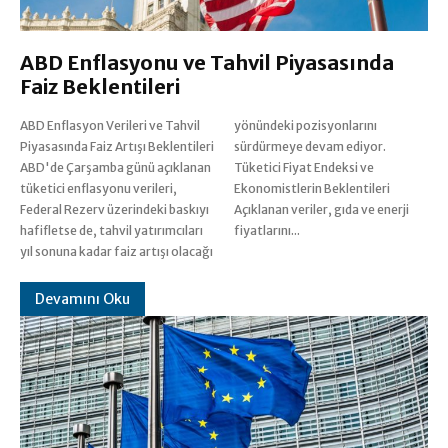
ABD Enflasyonu ve Tahvil Piyasasında
Faiz Beklentileri
ABD Enflasyon Verileri ve Tahvil
yönündeki pozisyonlarını
Piyasasında Faiz Artışı Beklentileri
sürdürmeye devam ediyor.
ABD'de Çarşamba günü açıklanan
Tüketici Fiyat Endeksi ve
tüketici enflasyonu verileri,
Ekonomistlerin Beklentileri
Federal Rezerv üzerindeki baskıyı
Açıklanan veriler, gıda ve enerji
hafifletse de, tahvil yatırımcıları
fiyatlarını...
yıl sonuna kadar faiz artışı olacağı
Devamını Oku