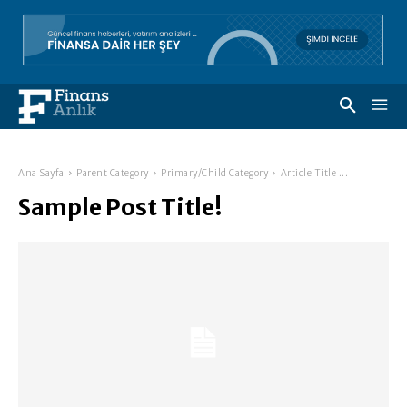
Ana Sayfa
Parent Category
Primary/Child Category
Article Title ...
Sample Post Title!