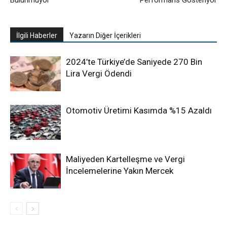
Bulunmuyor
Performans Gösteriyor
İlgili Haberler
Yazarın Diğer İçerikleri
2024’te Türkiye’de Saniyede 270 Bin
Lira Vergi Ödendi
Otomotiv Üretimi Kasımda %15 Azaldı
Maliyeden Kartelleşme ve Vergi
İncelemelerine Yakın Mercek