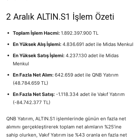
2 Aralık ALTIN.S1 İşlem Özeti
Toplam İşlem Hacmi:
1.892.397.900 TL
En Yüksek Alış İşlemi:
4.836.691 adet ile Midas Menkul
En Yüksek Satış İşlemi:
4.237.130 adet ile Midas
Menkul
En Fazla Net Alım:
642.659 adet ile QNB Yatırım
(48.784.659 TL)
En Fazla Net Satış:
-1.118.334 adet ile Vakıf Yatırım
(-84.742.377 TL)
QNB Yatırım, ALTIN.S1 işlemlerinde günün en fazla net
alımını gerçekleştirerek toplam net alımların %25’ine
sahip olurken, Vakıf Yatırım ise %43 oranla en fazla net