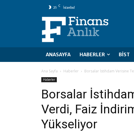
C
25
İstanbul
ANASAYFA
HABERLER
BİST
Ana Sayfa
Haberler
Borsalar İstihdam Verisine Tep
Haberler
Borsalar İstihda
Verdi, Faiz İndiri
Yükseliyor