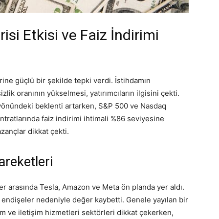
si Etkisi ve Faiz İndirimi
ine güçlü bir şekilde tepki verdi. İstihdamın
lik oranının yükselmesi, yatırımcıların ilgisini çekti.
i yönündeki beklenti artarken, S&P 500 ve Nasdaq
ntratlarında faiz indirimi ihtimali %86 seviyesine
zançlar dikkat çekti.
areketleri
er arasında Tesla, Amazon ve Meta ön planda yer aldı.
n endişeler nedeniyle değer kaybetti. Genele yayılan bir
m ve iletişim hizmetleri sektörleri dikkat çekerken,