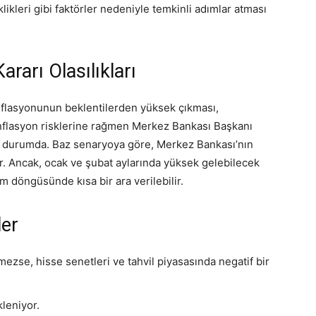
iklikleri gibi faktörler nedeniyle temkinli adımlar atması
ararı Olasılıkları
nflasyonunun beklentilerden yüksek çıkması,
 enflasyon risklerine rağmen Merkez Bankası Başkanı
ş durumda. Baz senaryoya göre, Merkez Bankası’nın
or. Ancak, ocak ve şubat aylarında yüksek gelebilecek
im döngüsünde kısa bir ara verilebilir.
ler
mezse, hisse senetleri ve tahvil piyasasında negatif bir
leniyor.