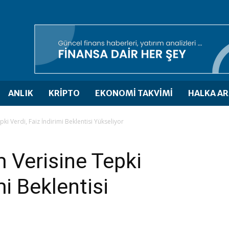
ANLIK
KRİPTO
EKONOMİ TAKVİMİ
HALKA AR
ki Verdi, Faiz İndirimi Beklentisi Yükseliyor
m Verisine Tepki
mi Beklentisi